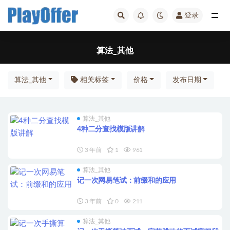
登录
全部
算法_其他
算法_其他
相关标签
价格
发布日期
算法_其他
4种二分查找模版讲解
3 年前
1
961
算法_其他
记一次网易笔试：前缀和的应用
3 年前
0
211
算法_其他