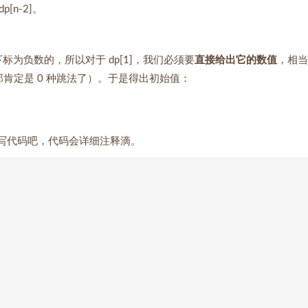
dp[n-2]。
组是不允许下标为负数的，所以对于 dp[1]，我们必须要
直接给出它的数值
，相当
个台阶，那肯定是 0 种跳法了）。于是得出初始值：
我们就来写代码吧，代码会详细注释滴。