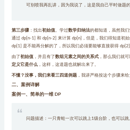
可别喷我再乱讲，因为我说了，这是我自己平时做题
第三步骤
：找出
初始值
。学过
数学归纳法
的都知道，虽然我们知道了
通过 dp[n-1] 和 dp[n-2] 来计算 dp[n]，但是，我们得知道初始
dp[1] 是不能再分解的了，所以我们必须要能够直接获得 dp[2] 
由了
初始值
，并且有了
数组元素之间的关系式
，那么我们就可以得
定义它是什么
，这样，这道题也就解出来了。
不懂？没事，我们来看三四道例题
，我讲严格按这个步骤来给
二、案例详解
案例一、简单的一维 DP
问题描述：一只青蛙一次可以跳上1级台阶，也可以跳