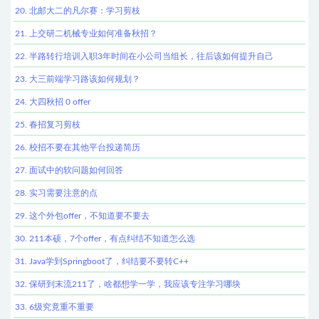
20. 北邮大二的凡尔赛：学习剪枝
21. 上交研二机械专业如何准备秋招？
22. 半路转行培训入职3年时间在小公司当组长，往后该如何提升自己
23. 大三前端学习路该如何规划？
24. 大四秋招 0 offer
25. 春招复习剪枝
26. 校招不要在其他平台投递简历
27. 面试中的软问题如何回答
28. 实习需要注意的点
29. 这个外包offer，不知道要不要去
30. 211本硕，7个offer，有点纠结不知道怎么选
31. Java学到Springboot了，纠结要不要转C++
32. 保研到末流211了，啥都想学一学，我应该专注学习哪块
33. 6级究竟重不重要