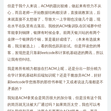
但是于我个人来说，ACM的题比较难，做起来有些力不从
心，而且老师一开始数据结构都没讲，直接就教算法，后
来就直接不太想做了，导致大一上学期也没做几个题，现
在水平在队里有点落后。我校的ACM集训队在区域赛中经
常能拿到铜牌，银牌有时候会拿。前两天银川站的有两个
金牌一个银牌四个铜，算是最好成绩了。（本来有选拔来
着，我没被选上），看的我也跃跃欲试。但是拜读您的博
客，发现您是只靠刷leetcode和计算机基础进的腾讯，所以
让我有些纠结。
我是将所有精力都放在打ACM上呢，还是分出一部分精力
在学计算机基础和后端知识呢？还是干脆放弃ACM，好好
刷leetcode学您推荐的那些书单呢？又或者说这几项都是不
矛盾的？
我知道ACM拿奖会是简历很大的加分项，但是没有这个我
的简历就无法被大厂通过吗？如果简历太空，我也可以考