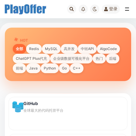
登录
全部
HOT
全部
Redis
MySQL
高并发
中转API
AlgoCode
ChatGPT Plus代充
企业级数据可视化平台
热门
后端
前端
Java
Python
Go
C++
GitHub
全球最大的代码托管平台