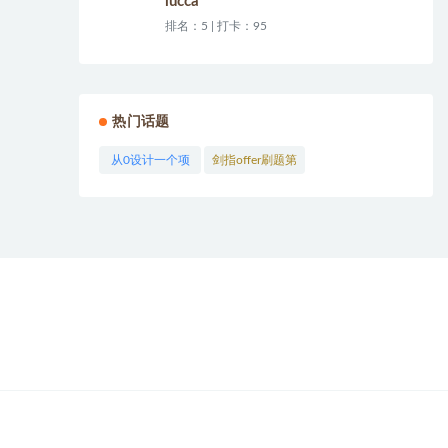
lucca
排名：5 | 打卡：95
热门话题
从0设计一个项
剑指offer刷题第
目 (22)
二期 (75)