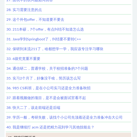
27. 面试中的软问题如何回答
28. 实习需要注意的点
29. 这个外包offer，不知道要不要去
30. 211本硕，7个offer，有点纠结不知道怎么选
31. Java学到Springboot了，纠结要不要转C++
32. 保研到末流211了，啥都想学一学，我应该专注学习哪块
33. 6级究竟重不重要
34. 通信研二，普通学校，关于校招准备的7个问题
35. 实习2个月了，好像没干啥，简历该怎么写
36. 985 CS科班，是在小公司实习还是全力准备秋招
37. 跟着视频做的项目，是不是会被面试官看不起
38. 快大二了，该走前端还是后端
39. 学历一般，考研失败，该找个小公司先顶着还是全力准备冲击大公司
40. 我是继续打 acm 还是把精力花到学习其他技能去？