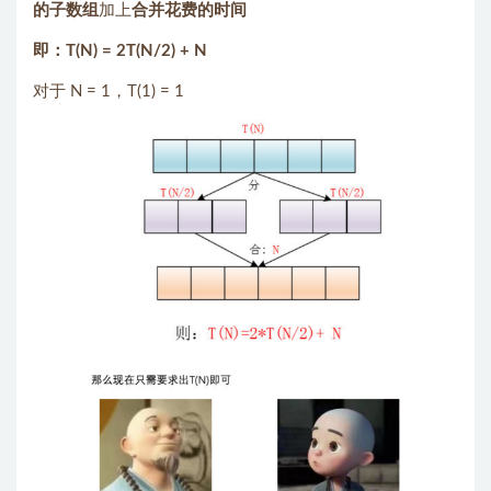
的子数组
加上
合并花费的时间
即：T(N) = 2T(N/2) + N
对于 N = 1，T(1) = 1