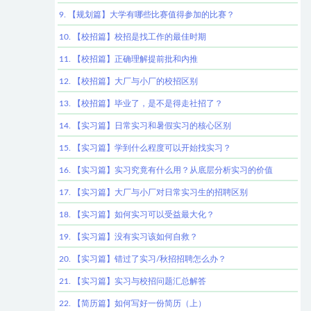
9. 【规划篇】大学有哪些比赛值得参加的比赛？
10. 【校招篇】校招是找工作的最佳时期
11. 【校招篇】正确理解提前批和内推
12. 【校招篇】大厂与小厂的校招区别
13. 【校招篇】毕业了，是不是得走社招了？
14. 【实习篇】日常实习和暑假实习的核心区别
15. 【实习篇】学到什么程度可以开始找实习？
16. 【实习篇】实习究竟有什么用？从底层分析实习的价值
17. 【实习篇】大厂与小厂对日常实习生的招聘区别
18. 【实习篇】如何实习可以受益最大化？
19. 【实习篇】没有实习该如何自救？
20. 【实习篇】错过了实习/秋招招聘怎么办？
21. 【实习篇】实习与校招问题汇总解答
22. 【简历篇】如何写好一份简历（上）