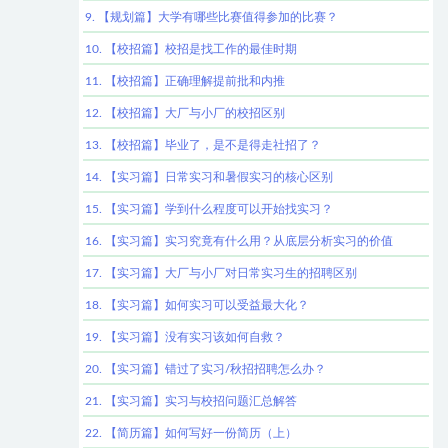
9. 【规划篇】大学有哪些比赛值得参加的比赛？
10. 【校招篇】校招是找工作的最佳时期
11. 【校招篇】正确理解提前批和内推
12. 【校招篇】大厂与小厂的校招区别
13. 【校招篇】毕业了，是不是得走社招了？
14. 【实习篇】日常实习和暑假实习的核心区别
15. 【实习篇】学到什么程度可以开始找实习？
16. 【实习篇】实习究竟有什么用？从底层分析实习的价值
17. 【实习篇】大厂与小厂对日常实习生的招聘区别
18. 【实习篇】如何实习可以受益最大化？
19. 【实习篇】没有实习该如何自救？
20. 【实习篇】错过了实习/秋招招聘怎么办？
21. 【实习篇】实习与校招问题汇总解答
22. 【简历篇】如何写好一份简历（上）