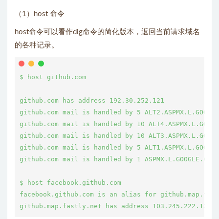
（1）host 命令
host命令可以看作dig命令的简化版本，返回当前请求域名
的各种记录。
$ host github.com

github.com has address 192.30.252.121

github.com mail is handled by 5 ALT2.ASPMX.L.GOOGLE
github.com mail is handled by 10 ALT4.ASPMX.L.GOOGL
github.com mail is handled by 10 ALT3.ASPMX.L.GOOGL
github.com mail is handled by 5 ALT1.ASPMX.L.GOOGLE
github.com mail is handled by 1 ASPMX.L.GOOGLE.COM.

$ host facebook.github.com

facebook.github.com is an alias for github.map.fast