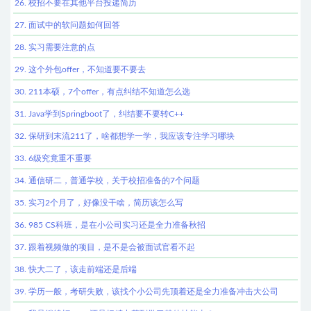
26. 校招不要在其他平台投递简历
27. 面试中的软问题如何回答
28. 实习需要注意的点
29. 这个外包offer，不知道要不要去
30. 211本硕，7个offer，有点纠结不知道怎么选
31. Java学到Springboot了，纠结要不要转C++
32. 保研到末流211了，啥都想学一学，我应该专注学习哪块
33. 6级究竟重不重要
34. 通信研二，普通学校，关于校招准备的7个问题
35. 实习2个月了，好像没干啥，简历该怎么写
36. 985 CS科班，是在小公司实习还是全力准备秋招
37. 跟着视频做的项目，是不是会被面试官看不起
38. 快大二了，该走前端还是后端
39. 学历一般，考研失败，该找个小公司先顶着还是全力准备冲击大公司