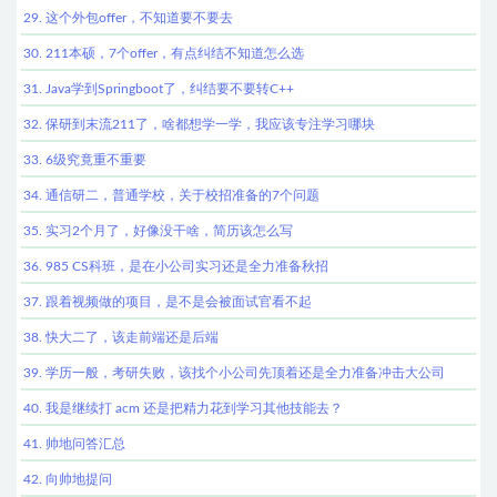
29. 这个外包offer，不知道要不要去
30. 211本硕，7个offer，有点纠结不知道怎么选
31. Java学到Springboot了，纠结要不要转C++
32. 保研到末流211了，啥都想学一学，我应该专注学习哪块
33. 6级究竟重不重要
34. 通信研二，普通学校，关于校招准备的7个问题
35. 实习2个月了，好像没干啥，简历该怎么写
36. 985 CS科班，是在小公司实习还是全力准备秋招
37. 跟着视频做的项目，是不是会被面试官看不起
38. 快大二了，该走前端还是后端
39. 学历一般，考研失败，该找个小公司先顶着还是全力准备冲击大公司
40. 我是继续打 acm 还是把精力花到学习其他技能去？
41. 帅地问答汇总
42. 向帅地提问