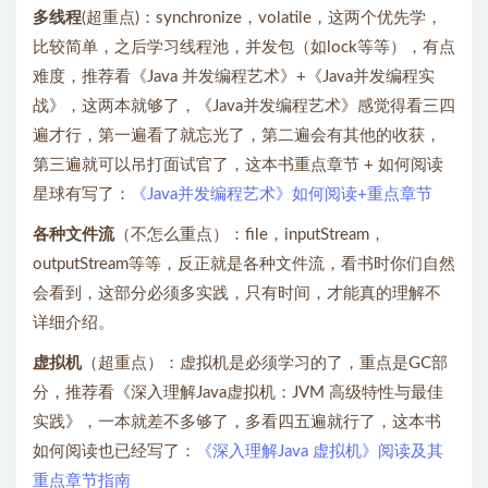
多线程
(超重点)：synchronize，volatile，这两个优先学，
比较简单，之后学习线程池，并发包（如lock等等），有点
难度，推荐看《Java 并发编程艺术》+《Java并发编程实
战》，这两本就够了，《Java并发编程艺术》感觉得看三四
遍才行，第一遍看了就忘光了，第二遍会有其他的收获，
第三遍就可以吊打面试官了，这本书重点章节 + 如何阅读
星球有写了：
《Java并发编程艺术》如何阅读+重点章节
各种文件流
（不怎么重点）：file，inputStream，
outputStream等等，反正就是各种文件流，看书时你们自然
会看到，这部分必须多实践，只有时间，才能真的理解不
详细介绍。
虚拟机
（超重点）：虚拟机是必须学习的了，重点是GC部
分，推荐看《深入理解Java虚拟机：JVM 高级特性与最佳
实践》，一本就差不多够了，多看四五遍就行了，这本书
如何阅读也已经写了：
《深入理解Java 虚拟机》阅读及其
重点章节指南