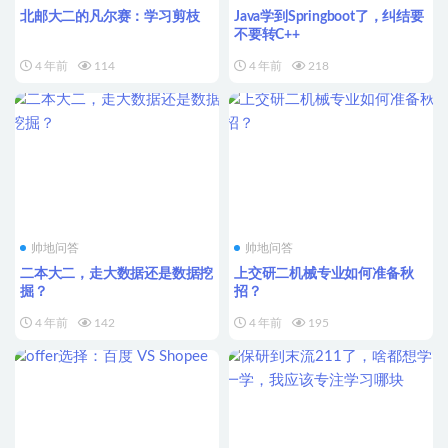
北邮大二的凡尔赛：学习剪枝
Java学到Springboot了，纠结要
不要转C++
4 年前
114
4 年前
218
帅地问答
帅地问答
二本大二，走大数据还是数据挖
上交研二机械专业如何准备秋
掘？
招？
4 年前
142
4 年前
195