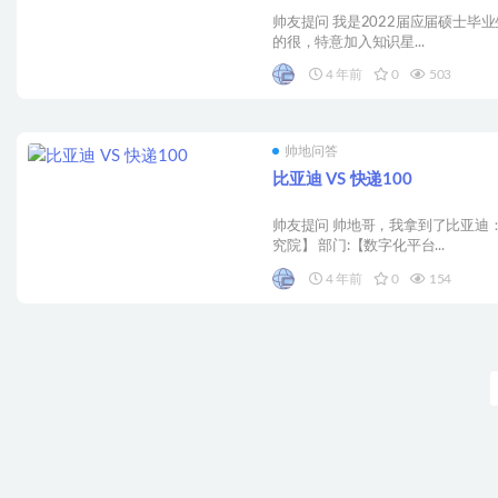
帅友提问 我是2022届应届硕士毕业
的很，特意加入知识星...
4 年前
0
503
帅地问答
比亚迪 VS 快递100
帅友提问 帅地哥，我拿到了比亚迪
究院】 部门:【数字化平台...
4 年前
0
154