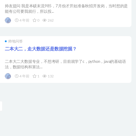
帅友提问 我是本硕末流985，7月份才开始准备秋招开发岗，当时想的是
能有公司要我就行，所以投...
4 年前
0
262
帅地问答
二本大二，走大数据还是数据挖掘？
二本大二大数据专业，不想考研，目前就学了c，python，java的基础语
法，数据结构和算法...
4 年前
1
132