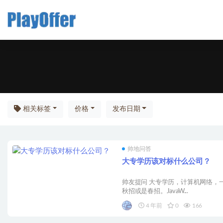
帅地
相关标签
价格
发布日期
帅地问答
大专学历该对标什么公司？
帅友提问 大专学历，计算机网络，一
秋招或是春招。JavaW...
4 年前
0
166