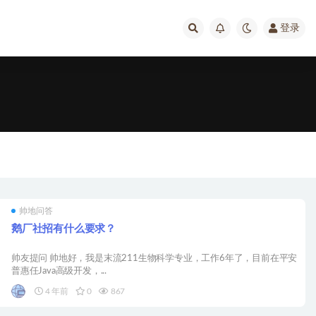
登录
帅地问答
鹅厂社招有什么要求？
帅友提问 帅地好，我是末流211生物科学专业，工作6年了，目前在平安
普惠任Java高级开发，...
4 年前
0
867